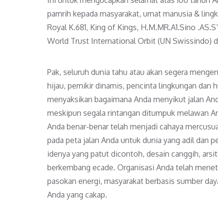
pamrih kepada masyarakat, umat manusia & ling
Royal K.681, King of Kings, H.M.MR.A1.Sino .AS
World Trust International Orbit (UN Swissindo) d
Pak, seluruh dunia tahu atau akan segera mengena
hijau, pemikir dinamis, pencinta lingkungan dan
menyaksikan bagaimana Anda menyikut jalan Anda
meskipun segala rintangan ditumpuk melawan And
Anda benar-benar telah menjadi cahaya mercusua
pada peta jalan Anda untuk dunia yang adil dan p
idenya yang patut dicontoh, desain canggih, arsi
berkembang ecade. Organisasi Anda telah meneta
pasokan energi, masyarakat berbasis sumber daya
Anda yang cakap.