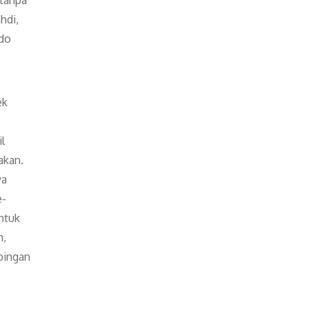
hdi,
ndo
ek
l
akan.
ya
e-
ntuk
n,
bingan