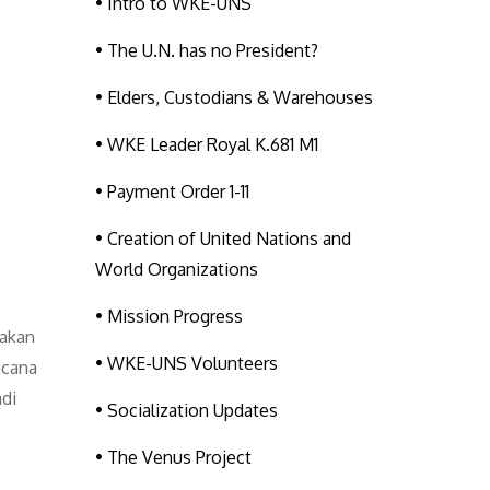
• Intro to WKE-UNS
• The U.N. has no President?
• Elders, Custodians & Warehouses
• WKE Leader Royal K.681 M1
• Payment Order 1-11
• Creation of United Nations and
World Organizations
• Mission Progress
pakan
• WKE-UNS Volunteers
ncana
di
• Socialization Updates
• The Venus Project