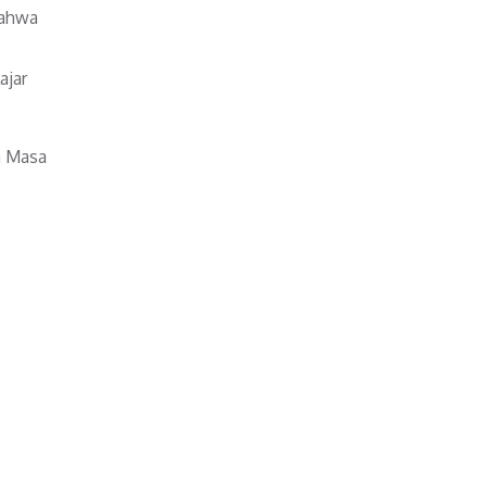
bahwa
ajar
a Masa