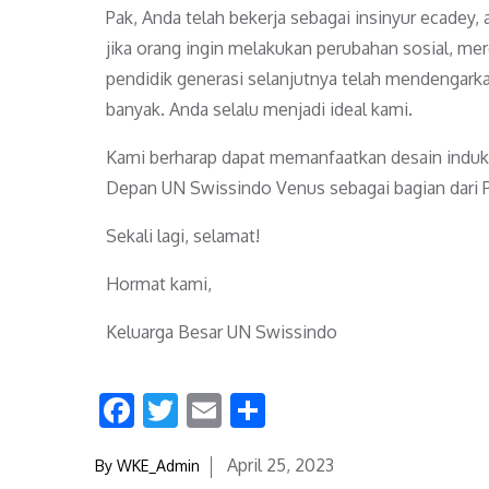
Pak, Anda telah bekerja sebagai insinyur ecadey
jika orang ingin melakukan perubahan sosial, m
pendidik generasi selanjutnya telah mendengarka
banyak. Anda selalu menjadi ideal kami.
Kami berharap dapat memanfaatkan desain induk A
Depan UN Swissindo Venus sebagai bagian dar
Sekali lagi, selamat!
Hormat kami,
Keluarga Besar UN Swissindo
F
T
E
S
ac
w
m
h
April 25, 2023
By
WKE_Admin
e
itt
ai
ar