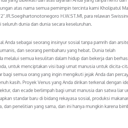
kungan atas nama semua pemimpin tercinta kami Kholipatul Ma
.S”2”.IR.Soegihartonotonegoro H.W.ST.M1, para relawan Swissi
i seluruh dunia dan dunia secara keseluruhan.
l Anda sebagai seorang insinyur sosial tanpa pamrih dan arsit
 humanis, dan seorang pembaharu yang hebat. Dunia telah
 melalui semua kesulitan dalam hidup dan bekerja dan berhasi
a, untuk menciptakan visi bagi umat manusia untuk dicita-cit
r bagi semua orang yang ingin mengikuti jejak Anda dan perca
enuh kasih. Proyek Venus yang Anda dirikan terkenal dengan id
tektur, dan ecade berlimpah bagi umat manusia dan satwa liar u
pkan standar baru di bidang rekayasa sosial, produksi makana
, dan penelitian yang sama, dan ini hanya mungkin karena bim